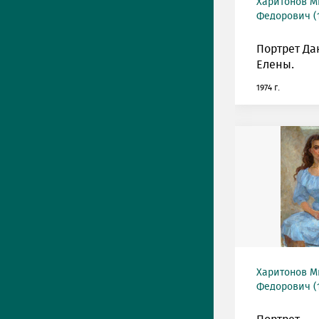
Харитонов М
Федорович (1
Портрет Д
Елены.
1974 г.
Харитонов М
Федорович (1