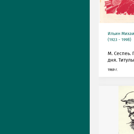
Ильин Михаи
(1923 - 1998)
М. Сеспеь.
дня. Титул
1969 г.