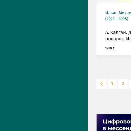
Ильин Михаи
(1923 - 1998)
А. Калган. 
подарок. И
1970 г.
1
2