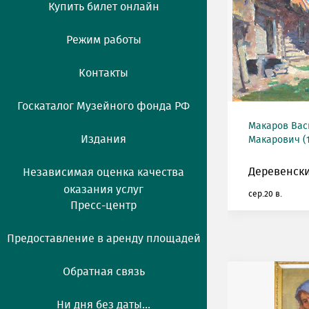
Купить билет онлайн
Режим работы
Контакты
Госкаталог Музейного фонда РФ
Макаров Ва
Издания
Макарович (1
Деревенски
Независимая оценка качества
оказания услуг
сер.20 в.
Пресс-центр
Предоставление в аренду площадей
Обратная связь
Ни дня без даты...