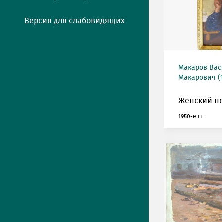
Версия для слабовидящих
Макаров Ва
Макарович (1
Женский по
1950-е гг.