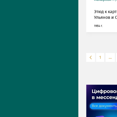
Этюд к карт
Ульянов и 
1954 г.
1
...