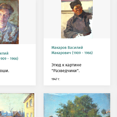
Макаров Василий
Макарович (1909 - 1966)
силий
909 - 1966)
Этюд к картине
оши.
"Разведчики".
1947 г.