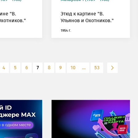
ине "В.
Этюд к картине "В.
Охотников."
Ульянов и Охотников."
1954 г.
4
5
6
7
8
9
10
...
53