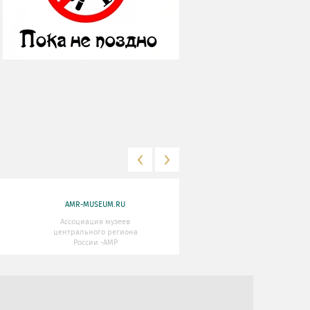
AMR-MUSEUM.RU
WWW.MKRF.RU
Ассоциация музеев
Министерство Культуры
центрального региона
Российской Федерации
России -АМР