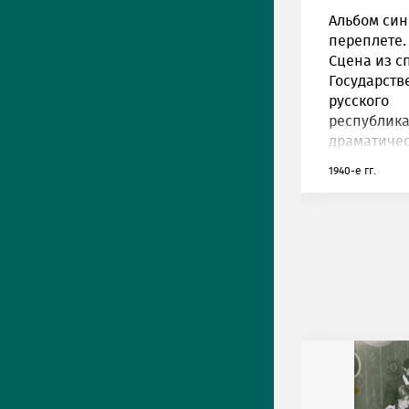
Альбом син
переплете.
Сцена из с
Государств
русского
республика
драматичес
1940-е гг.