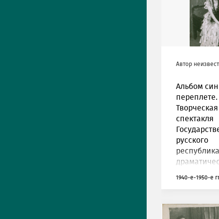
Автор неизвес
Альбом син
переплете.
Творческая
спектакля
Государств
русского
республика
драматичес
1940-е-1950-е гг