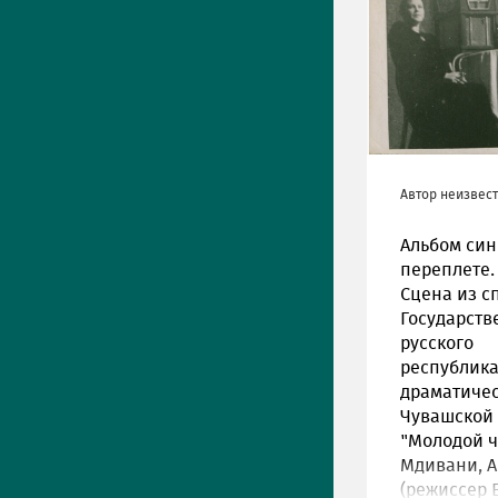
Автор неизвес
Альбом син
переплете.
Сцена из с
Государств
русского
республика
драматичес
Чувашской
"Молодой ч
Мдивани, А
(режиссер В