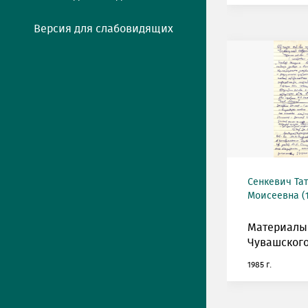
Версия для слабовидящих
Сенкевич Та
Моисеевна (1
Материалы
Чувашского
1985 г.