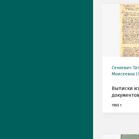
Сенкевич Та
Моисеевна (1
Выписки и
документов
1985 г.