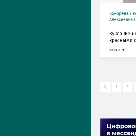
Конорева Л
Алексеевна (
Кукла Жен
красными с
1980-е гг.
1
2