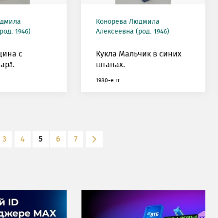
юдмила
Конорева Людмила
род. 1946)
Алексеевна (род. 1946)
щина с
Кукла Мальчик в синих
арă.
штанах.
1980-е гг.
3
4
5
6
7