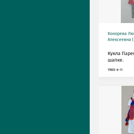
Конорева Л
Алексеевна (
Кукла Паре
шапке.
1980-е гг.