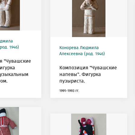
юдмила
род. 1946)
Конорева Людмила
Алексеевна (род. 1946)
я "Чувашские
игурка
Композиция "Чувашские
музыкальным
напевы". Фигурка
ом.
пузыриста.
1991-1993 гг.