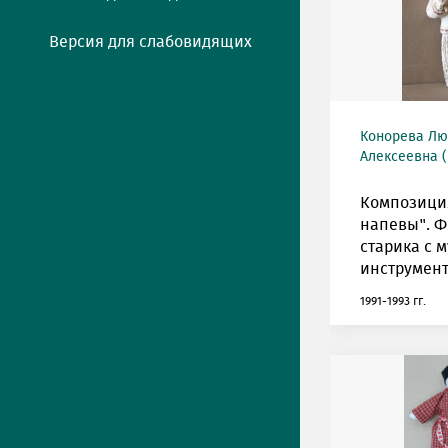
Версия для слабовидящих
Конорева Л
Алексеевна (
Композици
напевы". Ф
старика с 
инструмент
1991-1993 гг.