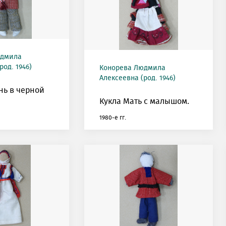
юдмила
род. 1946)
Конорева Людмила
Алексеевна (род. 1946)
нь в черной
Кукла Мать с малышом.
1980-е гг.