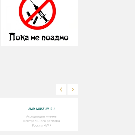
AMR-MUSEUM.RU
WWW.MKRF.RU
Ассоциация музеев
Министерство Культуры
центрального региона
Российской Федерации
России -АМР