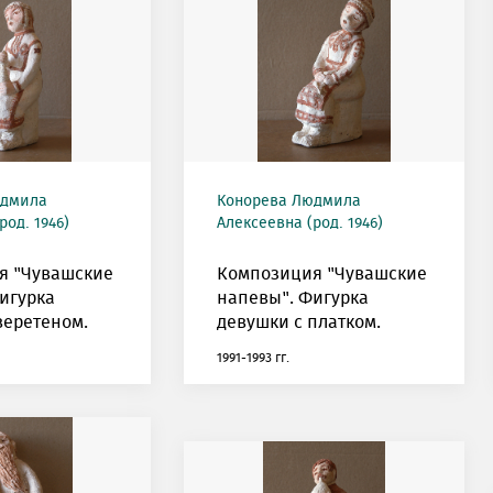
юдмила
Конорева Людмила
род. 1946)
Алексеевна (род. 1946)
я "Чувашские
Композиция "Чувашские
игурка
напевы". Фигурка
веретеном.
девушки с платком.
1991-1993 гг.