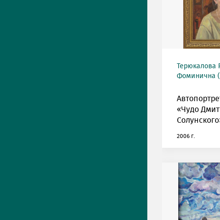
Терюкалова 
Фоминична (р
Автопортре
«Чудо Дми
Солунского
2006 г.