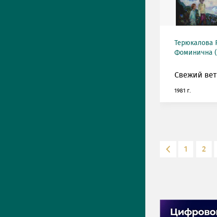
Терюкалова 
Фоминична (
Свежий вет
1981 г.
1
2