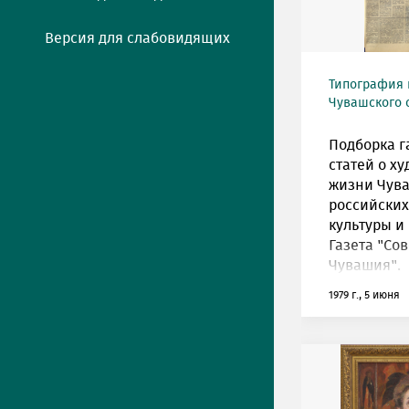
Версия для слабовидящих
Типография 
Чувашского 
Подборка г
статей о х
жизни Чува
российских
культуры и 
Газета "Со
Чувашия".
1979 г., 5 июня