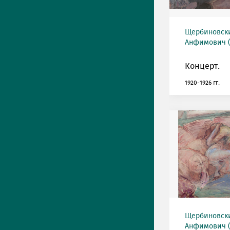
Щербиновск
Анфимович (1
Концерт.
1920-1926 гг.
Щербиновск
Анфимович (1