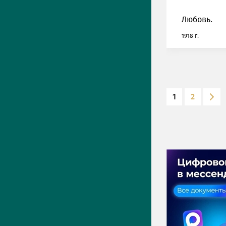
Любовь.
1918 г.
1
2