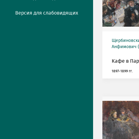
Версия для слабовидящих
Щербиновск
Анфимович (1
Кафе в Пар
1897-1899 гг.