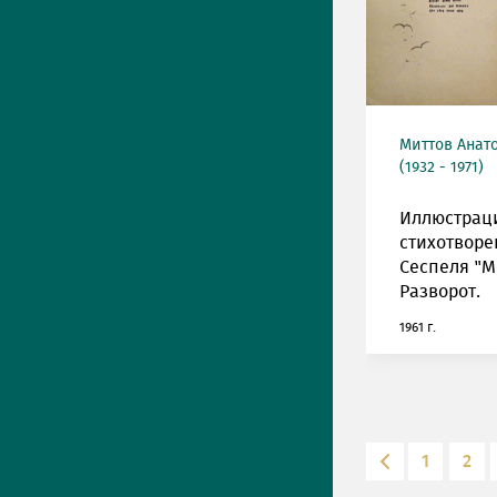
Миттов Анат
(1932 - 1971)
Иллюстрац
стихотворе
Сеспеля "М
Разворот.
1961 г.
1
2