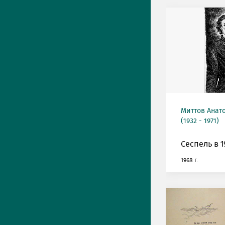
Миттов Анат
(1932 - 1971)
Сеспель в 1
1968 г.