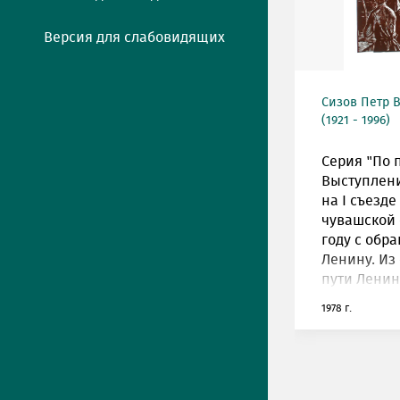
Версия для слабовидящих
Сизов Петр 
(1921 - 1996)
Серия "По 
Выступлени
на I съезд
чувашской 
году с обр
Ленину. Из
пути Ленин
1978 г.