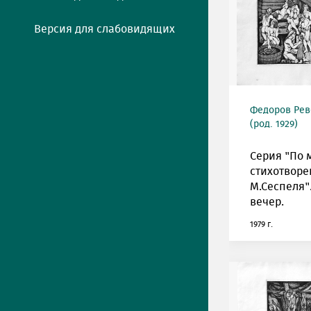
Версия для слабовидящих
Федоров Рев
(род. 1929)
Серия "По 
стихотвор
М.Сеспеля"
вечер.
1979 г.