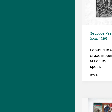
Федоров Рев
(род. 1929)
Серия "По 
стихотвор
М.Сеспеля"
крест.
1979 г.