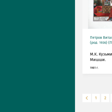
Петров Вита
(род. 1936) (
М.К. Кузьми
Мишши.
1981 г.
1
2