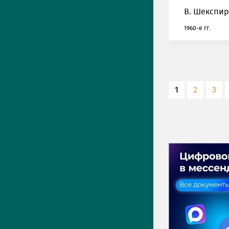
В. Шекспир
1960-е гг.
1
2
3