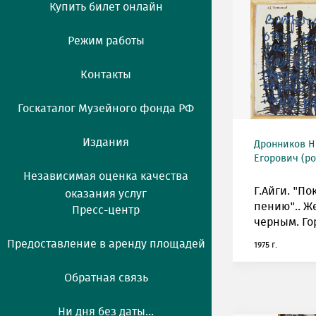
Купить билет онлайн
Режим работы
Контакты
Госкаталог Музейного фонда РФ
Издания
Дронников Н
Егорович (ро
Независимая оценка качества
Г.Айги. "По
оказания услуг
пению".. Ж
Пресс-центр
черным. Го
Предоставление в аренду площадей
1975 г.
Обратная связь
Ни дня без даты...