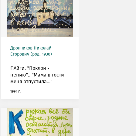
Дронников Николай
Егорович (род. 1930)
Г.Айги. "Поклон -
пению".. "Мама в гости
меня отпустила..."
1994 г.