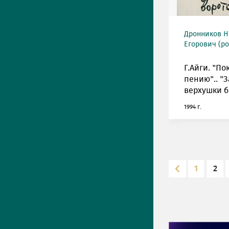
Дронников Н
Егорович (ро
Г.Айги. "По
пению".. "
верхушки бе
1994 г.
1
2