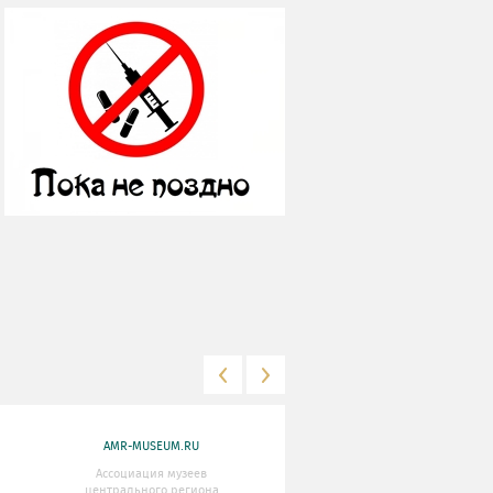
AMR-MUSEUM.RU
WWW.MKRF.RU
Ассоциация музеев
Министерство Культуры
центрального региона
Российской Федерации