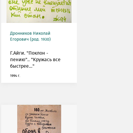
Дронников Николай
Егорович (род. 1930)
Г.Айги. "Поклон -
пению".. "Кружась все
быстрее..."
1994 г.