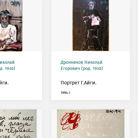
иколай
Дронников Николай
д. 1930)
Егорович (род. 1930)
йги.
Портрет Г.Айги.
1994 г.