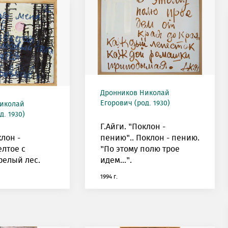
Дронников Николай
Егорович (род. 1930)
иколай
д. 1930)
Г.Айги. "Поклон -
клон -
пению".. Поклон - пению.
елтое с
"По этому полю трое
релый лес.
идем...".
1994 г.