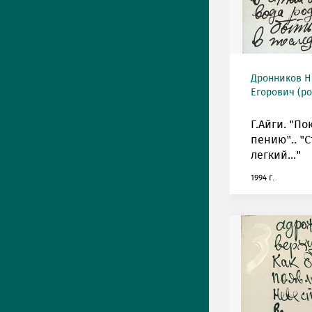
Дронников Н
Егорович (ро
Г.Айги. "По
пению".. "
легкий..."
1994 г.