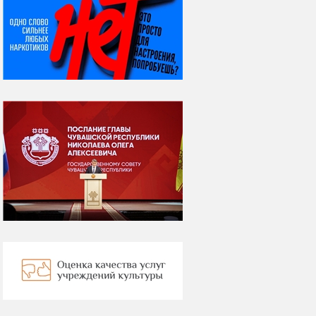
07 августа
Я встретил вас – и
всё былое...