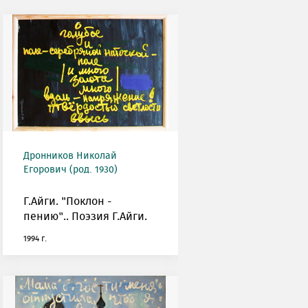
Дронников Николай
Егорович (род. 1930)
Г.Айги. "Поклон -
пению".. Поэзия Г.Айги.
1994 г.