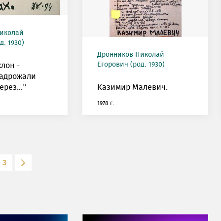
иколай
д. 1930)
Дронников Николай
Егорович (род. 1930)
клон -
Задрожали
рез..."
Казимир Малевич.
1978 г.
3