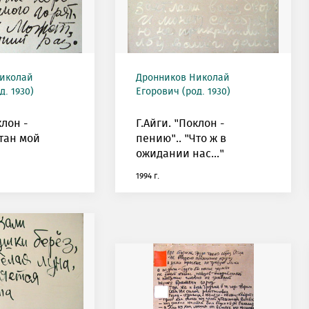
иколай
Дронников Николай
д. 1930)
Егорович (род. 1930)
клон -
Г.Айги. "Поклон -
Стан мой
пению".. "Что ж в
ожидании нас..."
1994 г.