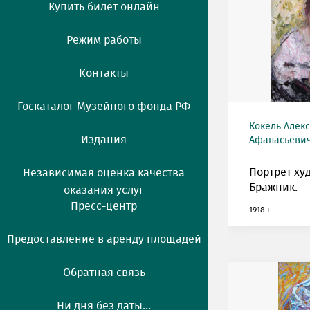
Купить билет онлайн
Режим работы
Контакты
Госкаталог Музейного фонда РФ
Кокель Алек
Издания
Афанасьевич 
Портрет ху
Независимая оценка качества
Бражник.
оказания услуг
Пресс-центр
1918 г.
Предоставление в аренду площадей
Обратная связь
Ни дня без даты...