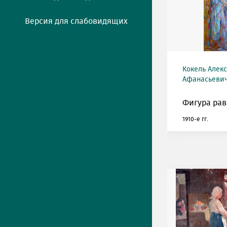
Версия для слабовидящих
Кокель Алек
Афанасьевич 
Фигура рав
1910-е гг.