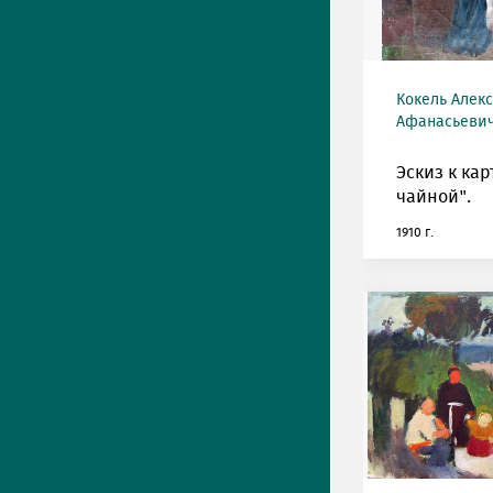
Кокель Алек
Афанасьевич 
Эскиз к кар
чайной".
1910 г.