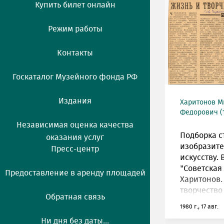
Купить билет онлайн
Режим работы
Контакты
Госкаталог Музейного фонда РФ
Издания
Харитонов М
Федорович (1
Независимая оценка качества
Подборка с
оказания услуг
изобразит
Пресс-центр
искусству.
"Советская
Предоставление в аренду площадей
Харитонов.
творчество
Обратная связь
1980 г., 17 авг.
Ни дня без даты...