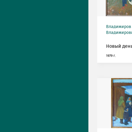
Владимиров
Владимирович
Новый день
1979 г.