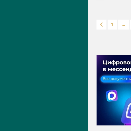
1
...