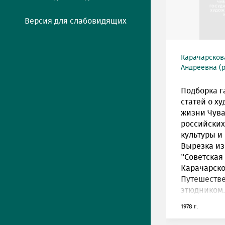
Версия для слабовидящих
Карачарсков
Андреевна (р
Подборка г
статей о х
жизни Чува
российских
культуры и 
Вырезка из
"Советская
Карачарско
Путешестве
этюдником.
1978 г.