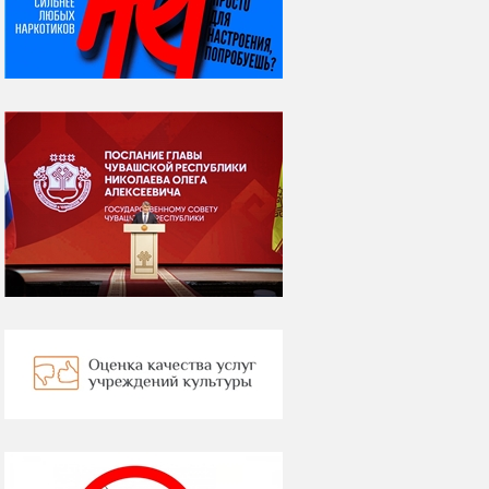
Я встретил вас – и
всё былое...