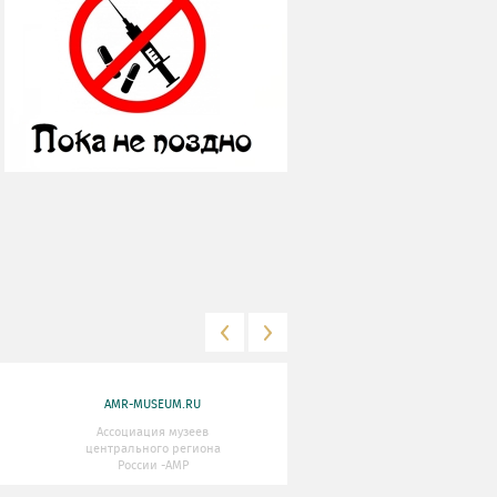
AMR-MUSEUM.RU
WWW.MKRF.RU
Ассоциация музеев
Министерство Культуры
центрального региона
Российской Федерации
России -АМР