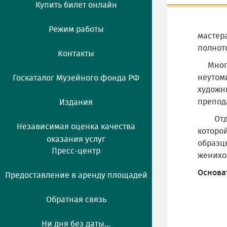
Купить билет онлайн
Режим работы
мастер
полнот
Контакты
Многоч
неутом
Госкаталог Музейного фонда РФ
художни
препода
Издания
Отдель
Независимая оценка качества
которо
оказания услуг
образц
Пресс-центр
женихо
Основа
Предоставление в аренду площадей
Обратная связь
Ни дня без даты...