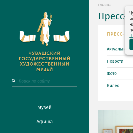
ГЛАВНАЯ
Ч
Пресс-
и
н
п
ПРЕСС-ЦЕ
П
Актуально
Новости
Фото
Видео
Музей
Афиша