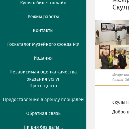
Межр
Купить билет онлайн
Скул
Режим работы
Контакты
Госкаталог Музейного фонда РФ
Издания
Независимая оценка качества
Межрегио
оказания услуг
Стиль. Об
Пресс-центр
Предоставление в аренду площадей
скульпт
Добро 
Обратная связь
Ни дня без даты...