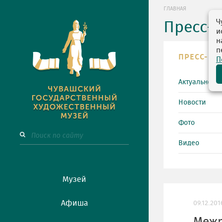
ГЛАВНАЯ
Ч
Пресс-
и
н
п
ПРЕСС-ЦЕ
П
Актуально
Новости
Фото
Видео
Музей
Афиша
09.12.201