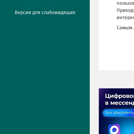
пользо
Приходи
Версия для слабовидящих
интере
Самым 
ПРЕСС-ЦЕНТР
Актуально
Новости
Фото