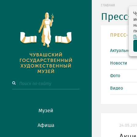
ГЛАВНАЯ
Ч
Пресс-
и
н
п
ПРЕСС-ЦЕ
П
Актуально
Новости
Фото
Видео
Музей
Афиша
24.05.20