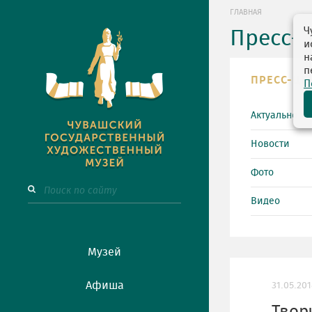
ГЛАВНАЯ
Ч
Пресс-
и
н
п
ПРЕСС-ЦЕ
П
Актуально
Новости
Фото
Видео
Музей
Афиша
31.05.20