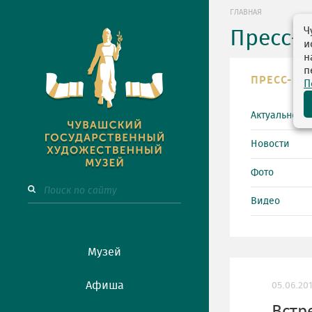
ГЛАВНАЯ
Ч
Пресс-
и
н
п
ПРЕСС-ЦЕ
П
Актуально
Новости
Фото
Видео
Музей
Афиша
05.06.20