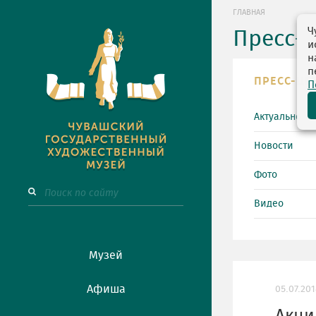
ГЛАВНАЯ
Ч
Пресс-
и
н
п
ПРЕСС-ЦЕ
П
Актуально
Новости
Фото
Видео
Музей
Афиша
05.07.20