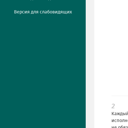
Версия для слабовидящих
2
Каждый
исполне
не обяз