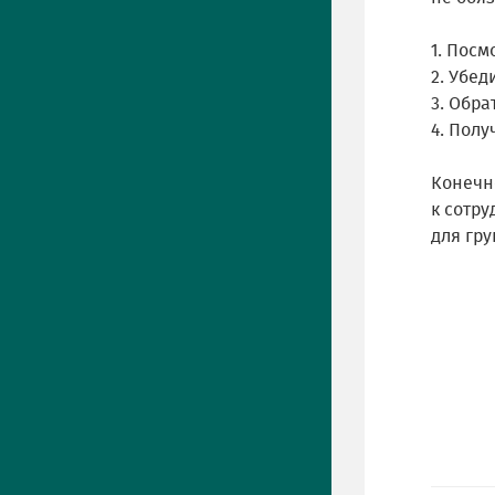
1. Посм
2. Убед
3. Обра
4. Полу
Конечно
к сотру
для гру