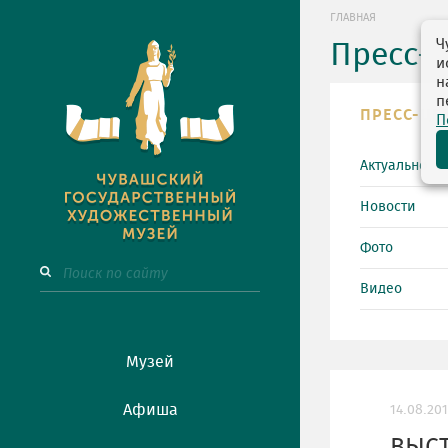
ГЛАВНАЯ
Ч
Пресс-
и
н
п
ПРЕСС-ЦЕ
П
Актуально
Новости
Фото
Видео
Музей
Афиша
14.08.20