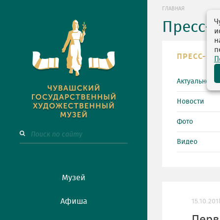
ГЛАВНАЯ
Ч
Пресс-
и
н
п
ПРЕСС-ЦЕ
П
Актуально
Новости
Фото
Видео
Музей
Афиша
15.10.201