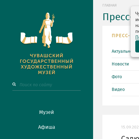
ГЛАВНАЯ
Ч
Пресс-
и
н
п
ПРЕСС-ЦЕ
П
Актуально
Новости
Фото
Видео
Музей
Афиша
15.09.202