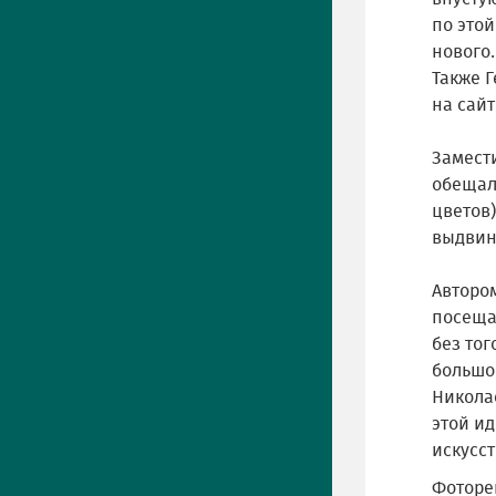
по этой
нового.
Также 
на сай
Замест
обещал
цветов
выдвин
Автором
посещал
без то
большо
Николае
этой ид
искусст
Фоторе