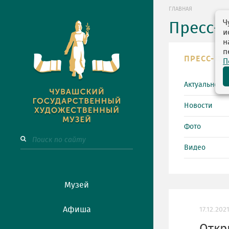
ГЛАВНАЯ
Ч
Пресс-
и
н
п
ПРЕСС-ЦЕ
П
Актуально
Новости
Фото
Видео
Музей
Афиша
17.12.202