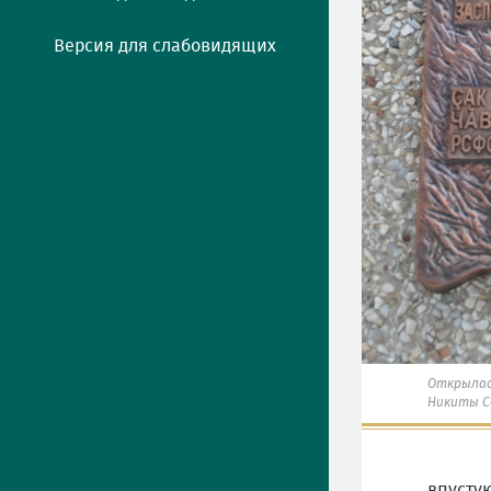
Версия для слабовидящих
Открылас
Никиты С
впустую