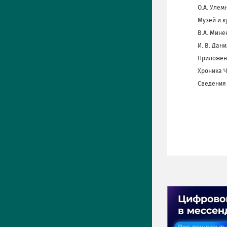
О.А. Улем
Музей и к
B.А. Мине
И. В. Дан
Приложен
Хроника ЧГ
Сведения
ПРЕСС-ЦЕНТР
Актуально