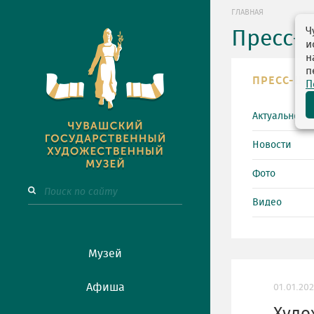
ГЛАВНАЯ
Ч
Пресс-
и
н
п
ПРЕСС-ЦЕ
П
Актуально
Новости
Фото
Видео
Музей
Афиша
01.01.20