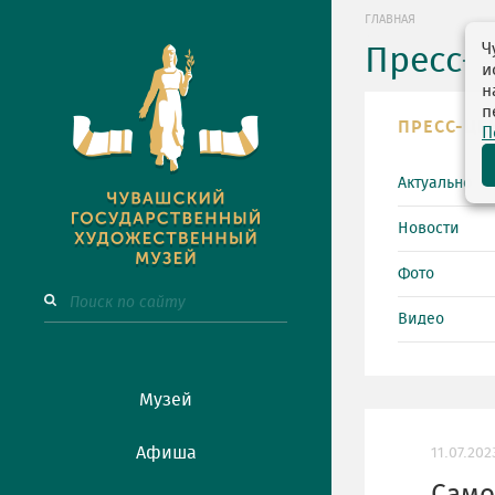
ГЛАВНАЯ
Ч
Пресс-
и
н
п
ПРЕСС-ЦЕ
П
Актуально
Новости
Фото
Видео
Музей
Афиша
11.07.202