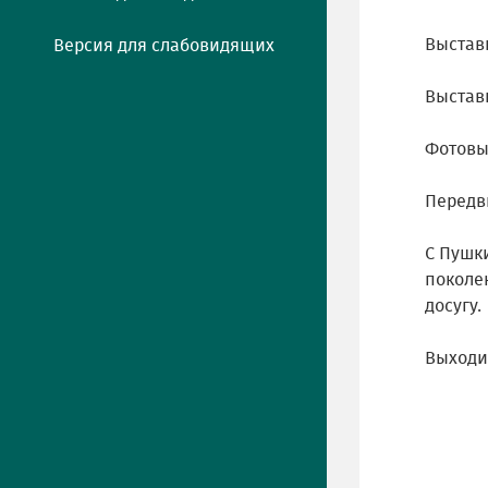
Выстав
Версия для слабовидящих
Выстав
Фотовы
Передв
С Пушки
поколе
досугу.
Выходит