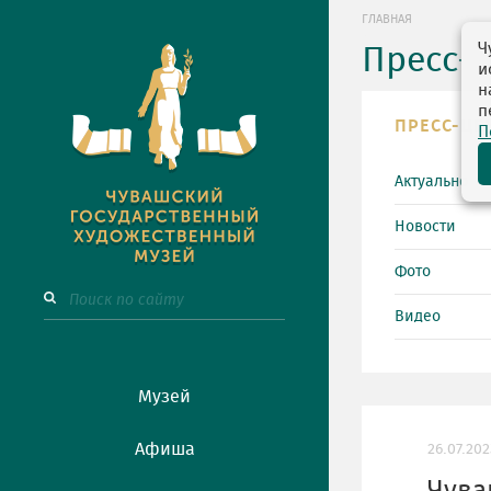
ГЛАВНАЯ
Ч
Пресс-
и
н
п
ПРЕСС-ЦЕ
П
Актуально
Новости
Фото
Видео
Музей
Афиша
26.07.202