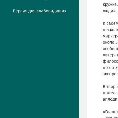
кружке.
люди»,
Версия для слабовидящих
К свое
несколь
маркер
около 
особен
литерат
филосо
поэта-
экспре
В творч
пожела
аплоди
«Главно