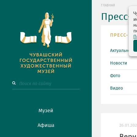
ГЛАВНАЯ
Ч
Пресс-
и
н
п
ПРЕСС-ЦЕ
П
Актуально
Новости
Фото
Видео
Музей
Афиша
26.01.20