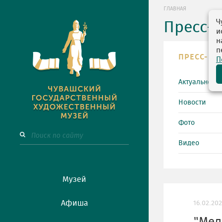
ГЛАВНАЯ
Ч
Пресс-
и
н
п
ПРЕСС-ЦЕ
П
Актуально
Новости
Фото
Видео
Музей
Афиша
16.02.20