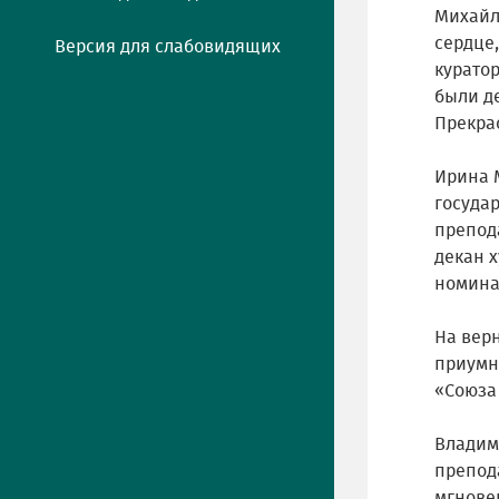
Михайл
сердце
Версия для слабовидящих
курато
были д
Прекра
Ирина 
государ
препода
декан 
номина
На вер
приумн
«Союза
Владим
препод
мгновен