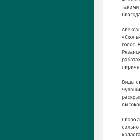
такими
благода
Алекса
«Скольк
голос. 
Рязанц
работах
лиричн
Виды с
Чувашии
раскры
высоко
Слово а
сильно 
коллега