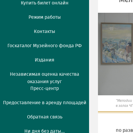
"Мел
Купить билет онлайн
Режим работы
Контакты
Госкаталог Музейного фонда РФ
Издания
Независимая оценка качества
оказания услуг
Пресс-центр
"Мелодии
Предоставление в аренду площадей
в залах Ч
Обратная связь
по раз
Ни дня без даты...