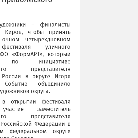
о Приволжского
удожники – финалисты
в Киров, чтобы принять
 очном четырехдневном
естиваля уличного
ПФО «ФормАРТ», который
т по инициативе
ного представителя
 России в округе Игоря
 Событие объединило
художников округа.
а в открытии фестиваля
участие заместитель
ного представителя
 Российской Федерации в
ом федеральном округе