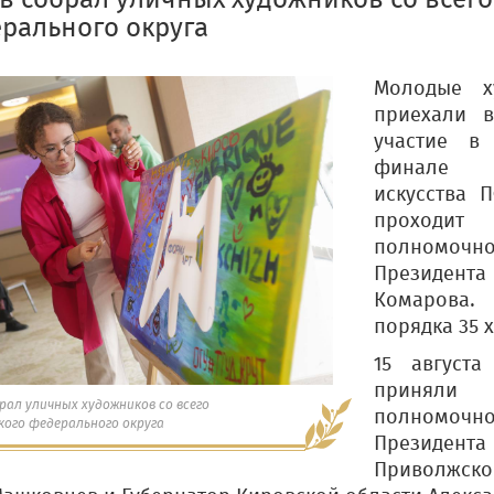
в собрал уличных художников со всег
рального округа
Молодые х
приехали 
участие в
финале ф
искусства 
проходи
полномоч
Президента
Комарова.
порядка 35 
15 август
приняли 
рал уличных художников со всего
полномоч
кого федерального округа
Президента
Приволжск