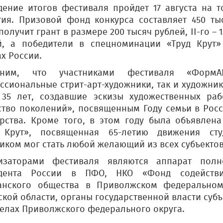
дение итогов фестиваля пройдет 17 августа на 
тия. Призовой фонд конкурса составляет 450 ты
получит грант в размере 200 тысяч рублей, II-го – 15
й, а победители в спецноминации «Труд Крут»
х России.
мним, что участниками фестиваля «Форм
ссиональные стрит-арт-художники, так и художник
 35 лет, создавшие эскизы художественных ра
ство поколений», посвященным Году семьи в Рос
арства. Кроме того, в этом году была объявлен
 Крут», посвященная 65-летию движения сту
иком мог стать любой желающий из всех субъекто
изаторами фестиваля являются аппарат полн
дента России в ПФО, НКО «Фонд содействи
анского общества в Приволжском федеральном 
ской области, органы государственной власти суб
делах Приволжского федерального округа.