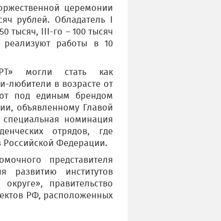
торжественной церемонии
сяч рублей. Обладатель I
0 тысяч, III-го – 100 тысяч
 реализуют работы в 10
АРТ» могли стать как
и-любители в возрасте от
бот под единым брендом
сии, объявленному Главой
а специальная номинация
денческих отрядов, где
в Российской Федерации.
омочного представителя
я развитию институтов
округе», правительство
ъектов РФ, расположенных