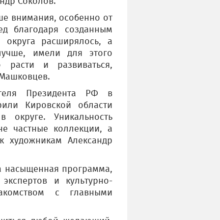
ндр Соколов.
ше внимания, особенно от
ед благодаря созданным
о округа расширялось, а
лучше, имели для этого
о расти и развиваться,
 Машковцев.
ителя Президента РФ в
рили Кировской области
 округе. Уникальность
не частные коллекции, а
 к художникам Александр
на насыщенная программа,
экспертов и культурно-
акомством с главными