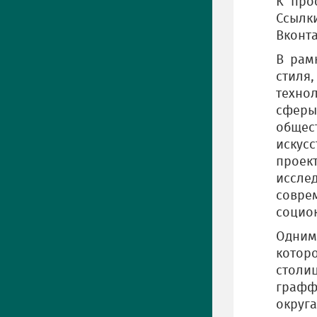
К про
Ссылк
Вконта
В рам
стиля
технол
сферы
общес
искус
проек
исслед
совр
социок
Одним
котор
столи
графф
округа