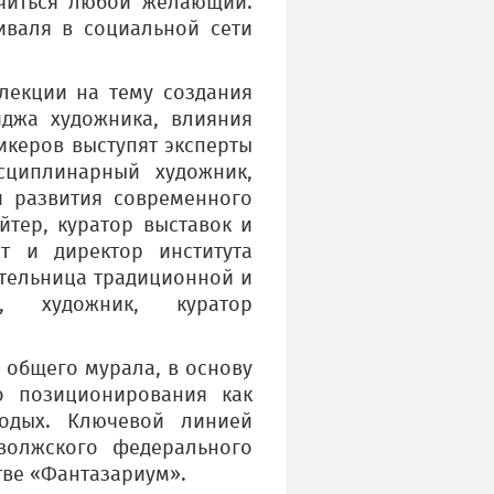
читься любой желающий.
иваля в социальной сети
лекции на тему создания
иджа художника, влияния
икеров выступят эксперты
сциплинарный художник,
и развития современного
йтер, куратор выставок и
т и директор института
вательница традиционной и
и, художник, куратор
 общего мурала, в основу
о позиционирования как
одых. Ключевой линией
волжского федерального
тве «Фантазариум».