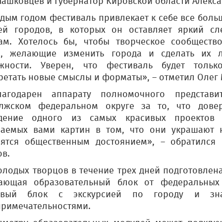
Машковцев и Губернатор Кировской области Алекса
ждым годом фестиваль привлекает к себе все боль
ей городов, в которых он оставляет яркий сл
ам. Хотелось бы, чтобы творческое сообществ
а, желающие изменить города и сделать их 
жности. Уверен, что фестиваль будет тольк
ретать новые смыслы и форматы», – отметил Олег
агодарен аппарату полномочного представ
лжском федеральном округе за то, что дове
дение одного из самых красивых проектов в
ваемых вами картин в том, что они украшают 
вятся общественным достоянием», – обратился
ов.
олодых творцов в течение трех дней подготовле
ающая образовательный блок от федеральных 
говый блок с экскурсией по городу и зн
примечательностями.