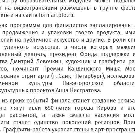
смотру образовательных модулей может подклю
и на видеотрансяции размещены в группе фест
кте и на сайте
formartpfo
.
ru
.
ках программы для финалистов запланированы 
, продвижения и упаковки своего продукта, им
огий на публичное искусство и другие. В роли сп
 уличного искусства, в числе которых межди
твенный деятель, президент Фонда поддержки 
ства Дмитрий Левочкин, художник и граффити ра
тов, номинант Премии Кандинского Миша Мос
ования стрит-арта (г. Санкт-Петербург), исследо
еменной культуры Нижегородской област
ультурных проектов Анна Нистратова.
 из ярких событий финала станет создание эскиза
ого лягут идеи 650-летия города Кирова и ег
цы рассветов, а также смыслы наследия мол
ити станет единство поколений регионов При
. Граффити-работа украсит стены в арт-пространс