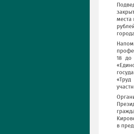
Подве
закры
места 
рубле
города
Напо
профе
18 до
«Един
госуд
«Труд
участн
Орган
Прези
гражд
Киров
в пре