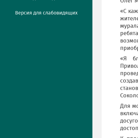
Олег 
«С ка
Версия для слабовидящих
жител
мурал
ребят
возмо
приоб
«Я бл
Приво
прове
созда
стано
Сокол
Для м
включ
досу
досто