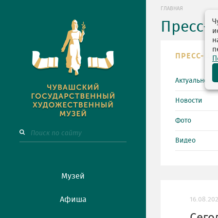
ГЛАВНАЯ
Ч
Пресс-
и
н
п
ПРЕСС-ЦЕ
П
Актуально
Новости
Фото
Видео
Музей
Афиша
16.08.20