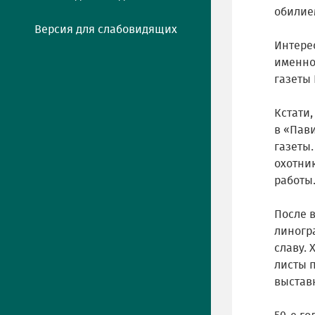
обилие
Версия для слабовидящих
Интере
именно 
газеты 
Кстати
в «Пав
газеты
охотни
работы
После 
линогр
славу.
листы 
выставк