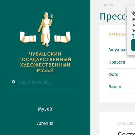
ГЛАВНАЯ
Ч
Пресс-
и
н
п
ПРЕСС-ЦЕ
П
Актуально
Новости
Фото
Видео
Музей
Афиша
24.08.20