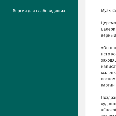
Музыка
Версия для слабовидящих
Церемо
Валерий
верный 
«Он по
него к
заходящ
написа
малень
воспом
картин
Поздра
художн
«Споко