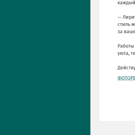
каждый
— Лири
стиль м
за ваше
Работы
уюта, т
Действ
ФОТОР