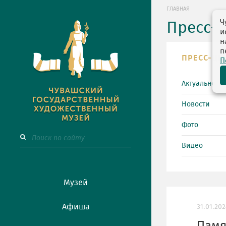
ГЛАВНАЯ
Ч
Пресс-
и
н
п
ПРЕСС-ЦЕ
П
Актуально
Новости
Фото
Видео
Музей
Афиша
31.01.202