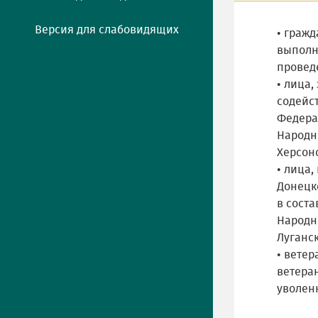
Версия для слабовидящих
• граж
выполн
провед
• лица
содейс
Федера
Народно
Херсонс
• лица
Донецк
в сост
Народн
Луганск
• вете
ветера
уволен