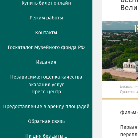
Бесп
Купить билет онлайн
Вели
Режим работы
Контакты
Госкаталог Музейного фонда РФ
Издания
Независимая оценка качества
оказания услуг
Бесплатн
Пресс-центр
Русского 
Предоставление в аренду площадей
фильм 
Обратная связь
Первая 
перепл
Ни дня без даты...