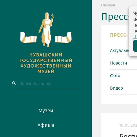
ГЛАВНАЯ
Ч
Пресс-
и
н
п
ПРЕСС-ЦЕ
П
Актуально
Новости
Фото
Видео
Музей
Афиша
10.05.20