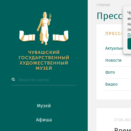
ГЛАВНАЯ
Ч
Пресс-
и
н
п
ПРЕСС-ЦЕ
П
Актуально
Новости
Фото
Видео
Музей
Афиша
27.06.202