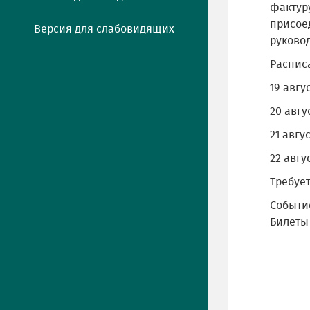
фактур
присое
Версия для слабовидящих
руково
Распис
19 авгу
20 авгу
21 авгу
22 авгу
Требует
Событи
Билеты