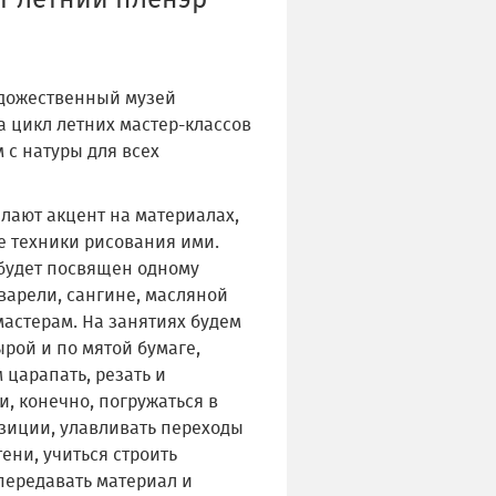
т летний пленэр
дожественный музей
а цикл летних мастер-классов
 с натуры для всех
лают акцент на материалах,
е техники рисования ими.
будет посвящен одному
варели, сангине, масляной
астерам. На занятиях будем
ырой и по мятой бумаге,
 царапать, резать и
 и, конечно, погружаться в
зиции, улавливать переходы
тени, учиться строить
передавать материал и