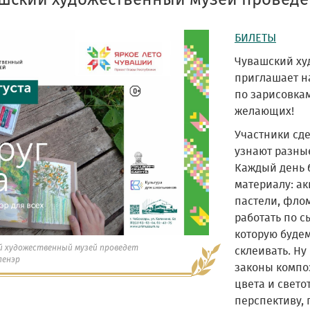
шский художественный музей проведе
БИЛЕТЫ
Чувашский ху
приглашает н
по зарисовкам
желающих!
Участники сде
узнают разны
Каждый день 
материалу: ак
пастели, флом
работать по с
которую будем
й художественный музей проведет
склеивать. Ну
ленэр
законы компо
цвета и свето
перспективу, 