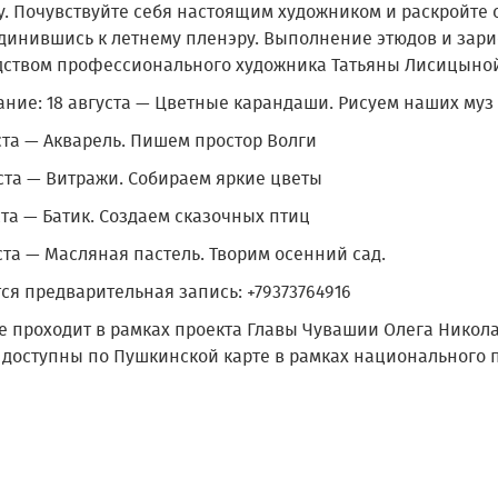
у. Почувствуйте себя настоящим художником и раскройте 
динившись к летнему пленэру. Выполнение этюдов и зари
дством профессионального художника Татьяны Лисицыно
ание: 18 августа — Цветные карандаши. Рисуем наших муз
ста — Акварель. Пишем простор Волги
ста — Витражи. Собираем яркие цветы
ста — Батик. Создаем сказочных птиц
ста — Масляная пастель. Творим осенний сад.
ся предварительная запись: +79373764916
е проходит в рамках проекта Главы Чувашии Олега Никола
 доступны по Пушкинской карте в рамках национального п