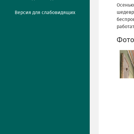
Осенью 
шедевра
Версия для слабовидящих
беспро
работат
Фото