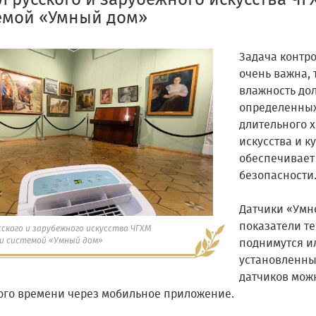
л русского и зарубежного искусства ЧГ
емой «Умный дом»
Задача контр
очень важна, 
влажность дол
определенных
длительного 
искусства и к
обеспечивает
безопасности
Датчики «Умно
показатели т
ского и зарубежного искусства ЧГХМ
и системой «Умный дом»
поднимутся и
установленны
датчиков мож
ого времени через мобильное приложение.