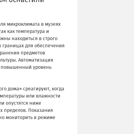
ХМ оснастили
оля микроклимата в музеях
так как температура и
жны находиться в строго
 границах для обеспечения
хранения предметов
ультуры. Автоматизация
 повышенный уровень
.
го дома» среагируют, когда
емпературы или влажности
ли опустятся ниже
х пределов. Показания
но мониторить в режиме