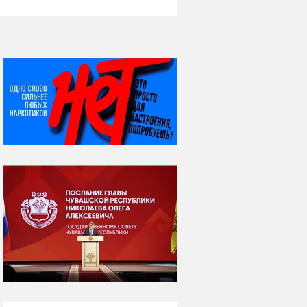
НИ ДНЯ БЕЗ ДАТЫ...
07 августа
Я встретил вас – и
всё былое...