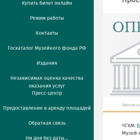
Прос
Купить билет онлайн
Режим работы
Контакты
Госкаталог Музейного фонда РФ
Издания
Независимая оценка качества
оказания услуг
Пресс-центр
Просим о
Предоставление в аренду площадей
Обратная связь
ЧГХМ:
h
Музей-
Ни дня без даты...