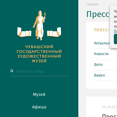
ГЛАВНАЯ
Ч
Пресс-
и
н
п
ПРЕСС-ЦЕ
П
Актуально
Новости
Фото
Видео
Музей
Афиша
18.09.20