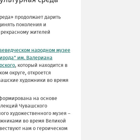
ультурная среда"
среда» продолжает дарить
динять поколения и
прекрасному жителей
аеведческом народном музее
рирода" им. Валериана
рского
, который находится в
ом округе, откроется
вашские художники во время
формирована на основе
лекций Чувашского
ого художественного музея –
ожниками во время Великой
овествуют нам о героическом