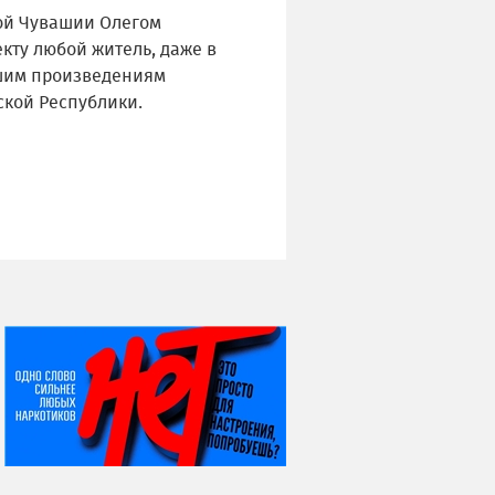
вой Чувашии Олегом
екту любой житель, даже в
чшим произведениям
ской Республики.
НИ ДНЯ БЕЗ ДАТЫ...
06 августа
Яков Яковлевич
Вебер