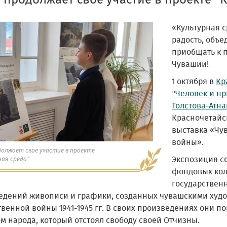
 продолжает свое участие в проекте "К
«Культурная 
радость, объе
приобщать к 
Чувашии!
1 октября в
Кр
"Человек и п
Толстова-Атна
Красночетайск
выставка «Чу
войны».
должает свое участие в проекте
Экспозиция с
ая среда"
фондовых кол
государственн
едений живописи и графики, созданных чувашскими худ
венной войны 1941-1945 гг. В своих произведениях они п
м народа, который отстоял свободу своей Отчизны.