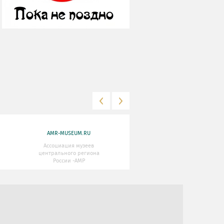
AMR-MUSEUM.RU
WWW.MKRF.RU
Ассоциация музеев
Министерство Культуры
центрального региона
Российской Федерации
России -АМР