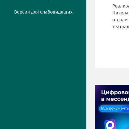
Реализ
Версия для слабовидящих
Николае
отдале
театра
ПРЕСС-ЦЕНТР
Актуально
Новости
Фото