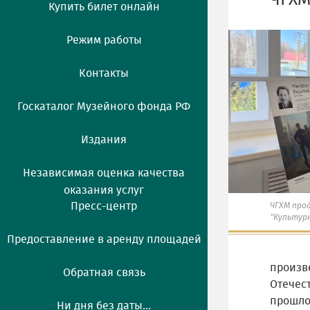
ЧГХМ
Купить билет онлайн
Режим работы
Контакты
Госкаталог Музейного фонда РФ
Издания
Независимая оценка качества
оказания услуг
Пресс-центр
ЧГХМ про
"Культурн
Предоставление в аренду площадей
произв
Обратная связь
Отечест
прошло
Ни дня без даты...