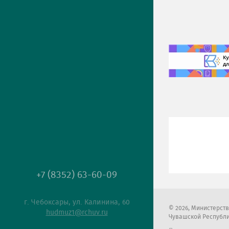
+7 (8352) 63-60-09
г. Чебоксары, ул. Калинина, 60
2026
, Министерст
hudmuz1@rchuv.ru
Чувашской Республ