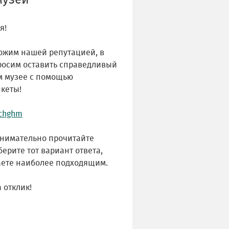
музей
я!
ожим нашей репутацией, в
просим оставить справедливый
м музее с помощью
кеты!
/chghm
внимательно прочитайте
ерите тот вариант ответа,
аете наиболее подходящим.
 отклик!