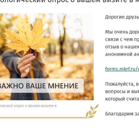
ологический опрос о вашем визите в 
Дорогие друзь
Мы очень дор
связи с чем 
отзыв о наше
анонимной ан
forms.mkrf.ru
Пожалуйста, 
вопросы и выб
который счит
ческий опрос о вашем визите в
Благодарим за