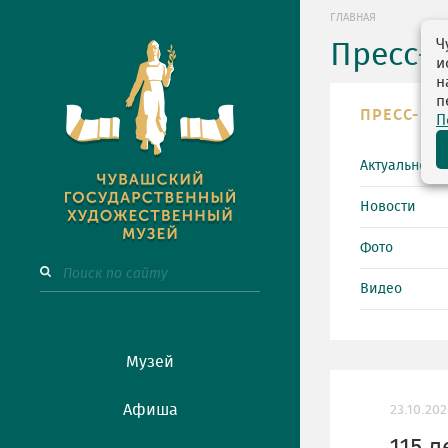
ГЛАВНАЯ
Ч
Пресс-
и
н
п
ПРЕСС-ЦЕ
П
Актуально
Новости
Фото
Видео
Музей
Афиша
23.10.202