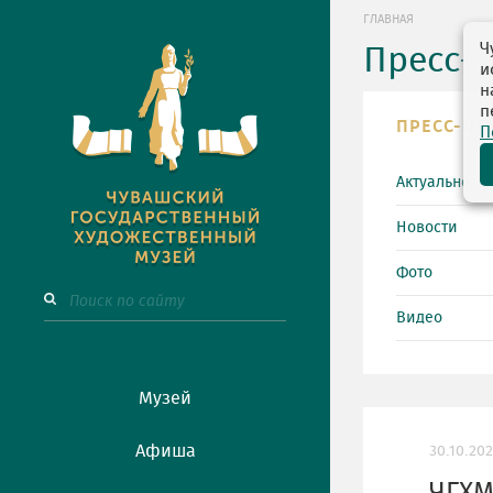
ГЛАВНАЯ
Ч
Пресс-
и
н
п
ПРЕСС-ЦЕ
П
Актуально
Новости
Фото
Видео
Музей
Афиша
30.10.20