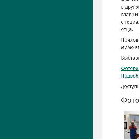
в друго
главны
специал
отца.
Приход
мимо ва
Выставк
Фоторе
Подроб
Доступ
Фото