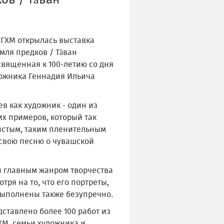
ов / Тăван
ЧГХМ открылась выставка
мля предков / Тăван
священная к 100-летию со дня
ожника Геннадия Ильича
в как художник - один из
их примеров, который так
чистым, таким пленительным
 свою песню о чувашской
 главным жанром творчества
тря на то, что его портреты,
ыполнены также безупречно.
ставлено более 100 работ из
ХМ, семьи художника и