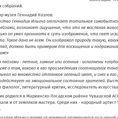
х собраний.
ор музея Геннадий Козлов:
ество Геннадия Ильича отличает тотальная самобытнос
 пейзажи, возникает ощущение, что это не масляная живо
ько он умел проникать в суть изображения, что свет исх
. Такое дано не всем. Он изображал природу такую, каку
гляд, должна быть примером для восхищения и подражани
ам!»
о пейзажи - летние, зимние или осенние - исполнены «глу
уже о том, каково в его произведениях соотношение тоно
ывал на множество оттенков зеленый цвет, и снег в его 
оздействует на эмоциональное состояние зрителей. Выста
 филолог, литературный критик, исследователь искусства
ик родился в Мариинско-Посадском районе Чувашской АСС
чали и от земляков мастера. Среди них - народный артис
.
надия Ильича время от времени упоминается то в одной и