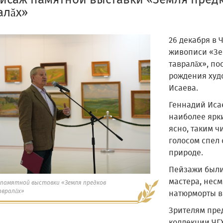
исаж памятной выставки «Земля предк
алăх»
26 декабря в 
живописи «Зе
тавралăх», по
рождения худ
Исаева.
Геннадий Исае
наиболее ярк
ясно, таким 
голосом спел
природе.
Пейзажи были
мастера, несмо
 памятной выставки «Земля предков
авралăх»
натюрморты в
Зрителям пред
коллекции ЧГ