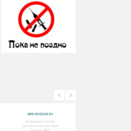
AMR-MUSEUM.RU
WWW.MKRF.RU
Ассоциация музеев
Министерство Культуры
центрального региона
Российской Федерации
России -АМР