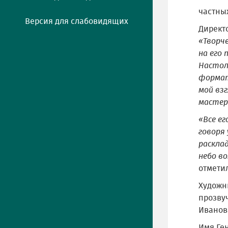
частны
Версия для слабовидящих
Директ
«Творч
на его
Настол
формата
мой вз
мастер
«Все ег
говоря 
расклад
небо в
отметил
Художн
прозву
Иванов
Имя Ген