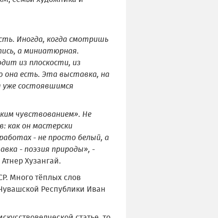
ть. Иногда, когда смотришь
пись, а миниатюрная.
одит из плоскости, из
ю она есть. Эта выставка, на
я уже состоявшимся
боким чувствованием». Не
в: как он мастерски
работах - не просто белый, а
вка - поэзия природы»,
-
 Атнер Хузангай.
Р. Много тёплых слов
т Чувашской Республики Иван
скусствоведческой статье, то