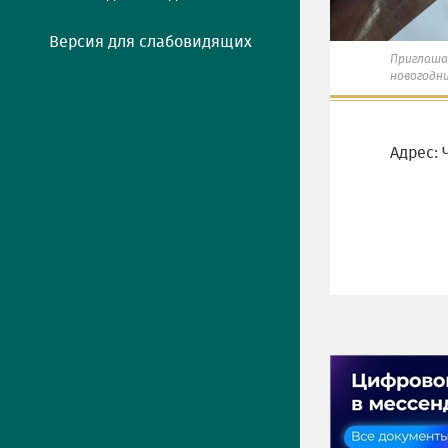
Версия для слабовидящих
Приглаша
новогодн
Адрес: 
ПРЕСС-ЦЕНТР
Актуально