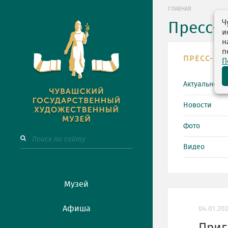
ГЛАВНАЯ
Ч
Пресс-
и
н
п
ПРЕСС-ЦЕ
П
Актуально
Новости
Фото
Видео
Музей
Афиша
04.01.20