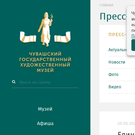
ГЛАВНАЯ
Ч
Пресс-
и
н
п
ПРЕСС-ЦЕ
П
Актуально
Новости
Фото
Видео
Музей
Афиша
20.05.20