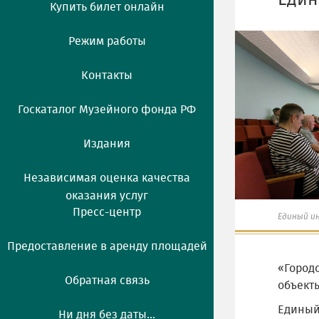
Един
Купить билет онлайн
Режим работы
Контакты
Госкаталог Музейного фонда РФ
Издания
Независимая оценка качества
оказания услуг
Пресс-центр
Единый и
Предоставление в аренду площадей
«Городс
Обратная связь
объекты
Единый
Ни дня без даты...